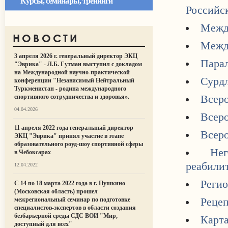
Курсы, семинары, тренинги
Российс
Межд
НОВОСТИ
Межд
3 апреля 2026 г. генеральный директор ЭКЦ
Пара
"Эврика" - Л.Б. Гутман выступил с докладом
на Международной научно-практической
Сурд
конференции "Независимый Нейтральный
Туркменистан - родина международного
спортивного сотрудничества и здоровья».
Всеро
04.04.2026
Всеро
11 апреля 2022 года генеральный директор
Всер
ЭКЦ "Эврика" принял участие в этапе
образовательного роуд-шоу спортивной сферы
Не
в Чебоксарах
реабили
12.04.2022
Регио
С 14 по 18 марта 2022 года в г. Пушкино
(Московская область) прошел
межрегиональный семинар по подготовке
Реце
специалистов-экспертов в области создания
безбарьерной среды СДС ВОИ "Мир,
Карта
доступный для всех"