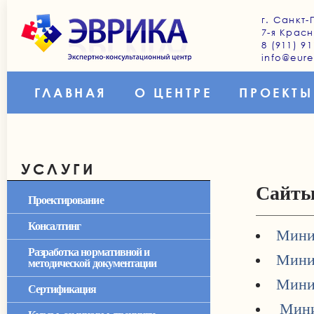
г. Санкт-
7-я Красн
8 (911) 91
info@eure
ГЛАВНАЯ
О ЦЕНТРЕ
ПРОЕКТЫ
УСЛУГИ
Сайт
Проектирование
Консалтинг
Минис
Разработка нормативной и
Мини
методической документации
Мини
Сертификация
Мини