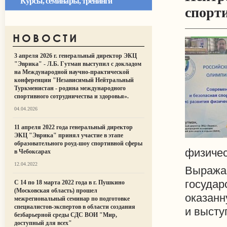
Курсы, семинары, тренинги
спорти
НОВОСТИ
3 апреля 2026 г. генеральный директор ЭКЦ
"Эврика" - Л.Б. Гутман выступил с докладом
на Международной научно-практической
конференции "Независимый Нейтральный
Туркменистан - родина международного
спортивного сотрудничества и здоровья».
04.04.2026
11 апреля 2022 года генеральный директор
ЭКЦ "Эврика" принял участие в этапе
образовательного роуд-шоу спортивной сферы
физичес
в Чебоксарах
12.04.2022
Выраж
госуда
С 14 по 18 марта 2022 года в г. Пушкино
(Московская область) прошел
оказанн
межрегиональный семинар по подготовке
специалистов-экспертов в области создания
и высту
безбарьерной среды СДС ВОИ "Мир,
доступный для всех"