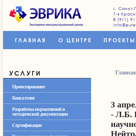
г. Санкт-
7-я Красн
8 (911) 91
info@eure
ГЛАВНАЯ
О ЦЕНТРЕ
ПРОЕКТЫ
Главная
УСЛУГИ
Проектирование
Консалтинг
3 апр
Разработка нормативной и
- Л.Б
методической документации
научн
Сертификация
Нейтр