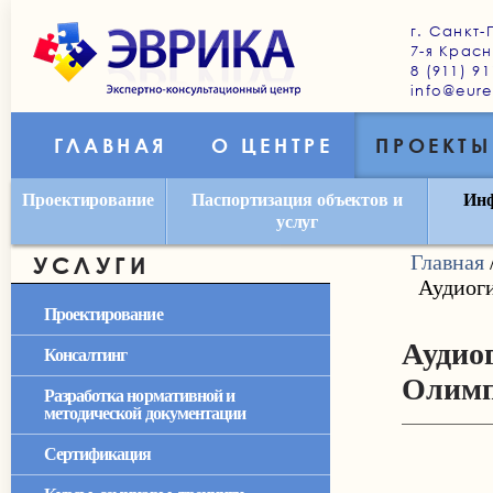
г. Санкт-
7-я Красн
8 (911) 91
info@eure
ГЛАВНАЯ
О ЦЕНТРЕ
ПРОЕКТЫ
Проектирование
Паспортизация объектов и
Инф
услуг
Главная
УСЛУГИ
Аудиоги
Проектирование
Аудиог
Консалтинг
Олимп
Разработка нормативной и
методической документации
Сертификация