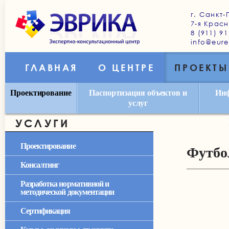
г. Санкт-
7-я Красн
8 (911) 91
info@eure
ГЛАВНАЯ
О ЦЕНТРЕ
ПРОЕКТЫ
Проектирование
Паспортизация объектов и
Инф
услуг
УСЛУГИ
Проектирование
Футбо
Консалтинг
Разработка нормативной и
методической документации
Сертификация