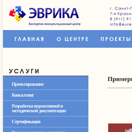
г. Санкт-
7-я Красн
8 (911) 91
info@eure
ГЛАВНАЯ
О ЦЕНТРЕ
ПРОЕКТЫ
УСЛУГИ
Пример
Проектирование
Консалтинг
Разработка нормативной и
методической документации
Сертификация